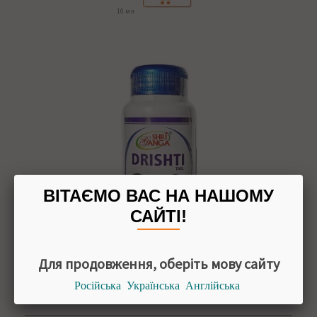
10 мл
ВІТАЄМО ВАС НА НАШОМУ
САЙТІ!
Для продовження, оберіть мову сайту
ДРИШТИ (DRISHTI), SHRI GANGA
Російська
Українська
Англійська