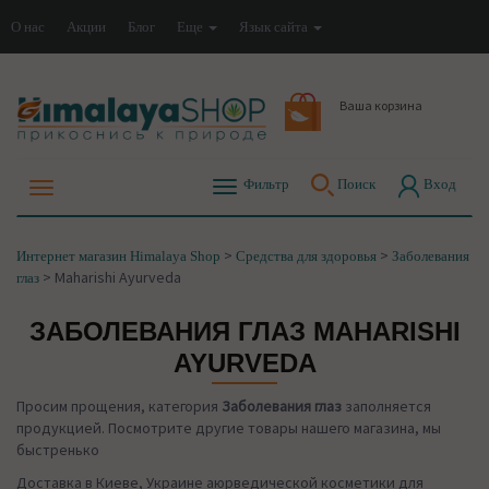
О нас
Акции
Блог
Еще
Язык сайта
Ваша корзина
Фильтр
Поиск
Вход
>
>
Интернет магазин Himalaya Shop
Средства для здоровья
Заболевания
>
Maharishi Ayurveda
глаз
ЗАБОЛЕВАНИЯ ГЛАЗ MAHARISHI
AYURVEDA
Просим прощения, категория
Заболевания глаз
заполняется
продукцией. Посмотрите другие товары нашего магазина, мы
быстренько
Доставка в Киеве, Украине аюрведической косметики для