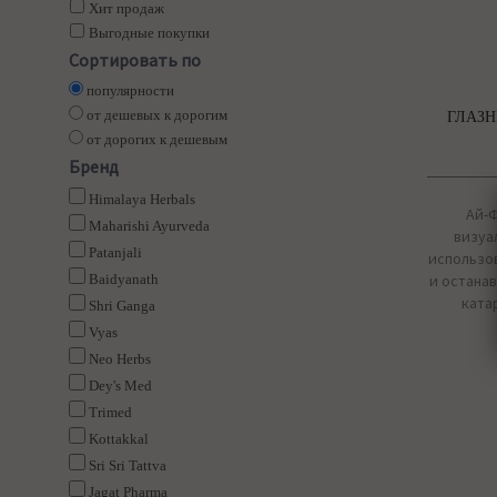
Хит продаж
Выгодные покупки
Сортировать по
популярности
от дешевых к дорогим
ГЛАЗН
от дорогих к дешевым
Бренд
Himalaya Herbals
Ай-Ф
Maharishi Ayurveda
визуа
Patanjali
использо
Baidyanath
и остана
ката
Shri Ganga
Vyas
Neo Herbs
Dey's Med
Trimed
Kottakkal
Sri Sri Tattva
Jagat Pharma