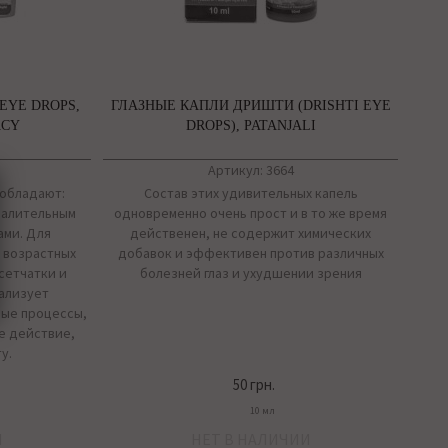
EYE DROPS,
ГЛАЗНЫЕ КАПЛИ ДРИШТИ (DRISHTI EYE
ACY
DROPS), PATANJALI
Артикул: 3664
 обладают:
Состав этих удивительных капель
палительным
одновременно очень прост и в то же время
ами. Для
действенен, не содержит химических
 возрастных
добавок и эффективен против различных
сетчатки и
болезней глаз и ухудшении зрения
ализует
ные процессы,
е действие,
у.
50 грн.
10 мл
И
НЕТ В НАЛИЧИИ