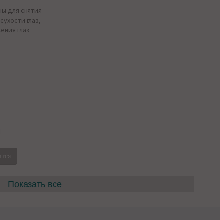
ны для снятия
сухости глаз,
ения глаз
И
ится
Показать все