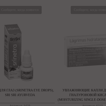
Сообщите, когда появится
Сообщите, когда появ
ЛЯ ГЛАЗ (SRINETRA EYE DROPS),
УВЛАЖНЯЮЩИЕ КАПЛИ ДЛ
SRI SRI AYURVEDA
ГИАЛУРОНОВОЙ КИС
(MOISTURIZING SINGLE-DOSE
DELIPLUS
Артикул: 3429
Артикул: 6213