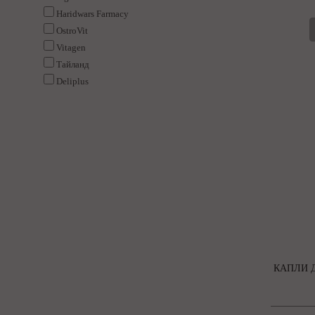
Haridwars Farmacy
OstroVit
Vitagen
Тайланд
Deliplus
КАПЛИ Д