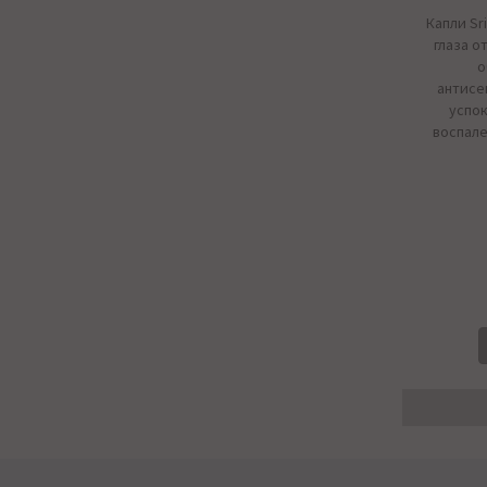
Капли Sr
глаза о
о
антисе
успок
воспале