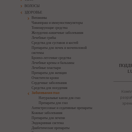
ВОЛОСЫ
ЗДОРОВЬЕ
Витамины
Чаванпраш и иммуностимуляторы
Тонизирующие средства
Желудочно-кишечные заболевания
Лечебные грибы
Средства для суставов и костей
Препараты для почек и мочеполовой
системы
Бронхо-легочные средства
Лечебные кремы и бальзамы
ПОДДЕ
Лечебные пластыри
L
Препараты для женщин
Очистители крови
Сердечные заболевания
Средства для похудения
Компл
Заболевания глаз
разра
Натуральные капли для глаз
зрен
Препараты для глаз
Антистрессовые и седативные препараты
Кожные заболевания
Препараты для печени
Эндокринная система
Диабетические препараты