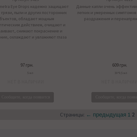
inetra Eye Drops надежно защищают
Данные капли очень эффектив
т грязи, пыли и других посторонних
легких и умеренных симптомов 
бъектов, обладают мощным
раздражения и перенапряж
птическим действием, очищают и
аивают, снимают покраснение и
ние, охлаждают и увлажняют глаза
97 грн.
609 грн.
5 мл
30*0,5 мл
НЕТ В НАЛИЧИИ
НЕТ В НАЛИЧИ
Сообщите, когда появится
Сообщите, когда появ
Страницы:
2
← предыдущая
1