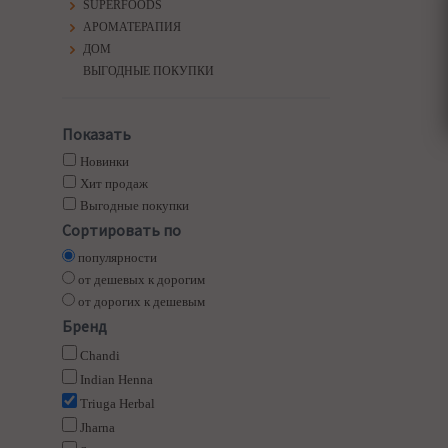
SUPERFOODS
АРОМАТЕРАПИЯ
ДОМ
ВЫГОДНЫЕ ПОКУПКИ
Показать
Новинки
Хит продаж
Выгодные покупки
Сортировать по
популярности
от дешевых к дорогим
от дорогих к дешевым
Бренд
Chandi
Indian Henna
Triuga Herbal
Jharna