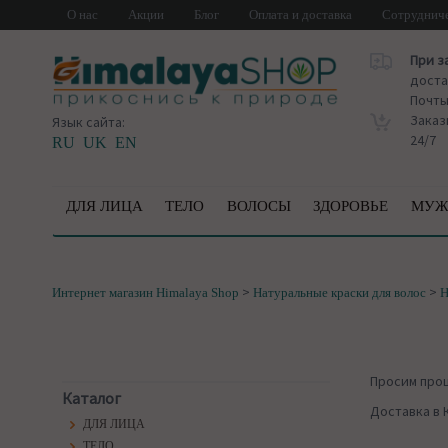
О нас
Акции
Блог
Оплата и доставка
Сотруднич
При з
доста
Почт
Заказ
Язык сайта:
24/7
RU
UK
EN
ДЛЯ ЛИЦА
ТЕЛО
ВОЛОСЫ
ЗДОРОВЬЕ
МУЖ
>
>
Интернет магазин Himalaya Shop
Натуральные краски для волос
Н
Просим про
Каталог
Доставка в 
ДЛЯ ЛИЦА
ТЕЛО