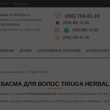
ество
Контакты
аказе от 1500 грн
мы
(096) 769-81-39
вляем на отделение Новой
(099) 495-13-65
ы
БЕСПЛАТНО!
ы принимаются через сайт
(099) 495-13-65
(093) 159-93-78
ЧИНАМ
ДЕТЯМ
СПОРТИВНОЕ ПИТАНИЕ
SUPERFOODS
>
Triuga Herbal
атуральная басма
БАСМА ДЛЯ ВОЛОС TRIUGA HERBAL
щения, категория
Натуральная басма
заполняется продукцией. Посмотр
Киеве, Украине аюрведической косметики для мужчин и женщин – купить