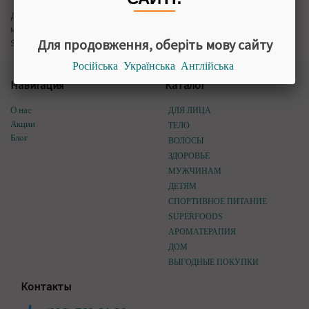
Доставка в Киеве, Украине аюрведической косметики для
мужчин и женщин – купить Chandi в интернет-магазине Himalaya
Для продовження, оберіть мову сайту
Shop
Російська
Українська
Англійська
Навигация
Каталог
О нас
ДЛЯ ЛИЦА
Акции
ТЕЛО
Блог
ВОЛОСЫ
ЗДОРОВЬЕ
МУЖЧИНАМ
ДЕТЯМ
СПОРТИВНОЕ ПИТАНИЕ
SUPERFOODS
АРОМАТЕРАПИЯ
ДОМ
ВЫГОДНЫЕ ПОКУПКИ
Контакты