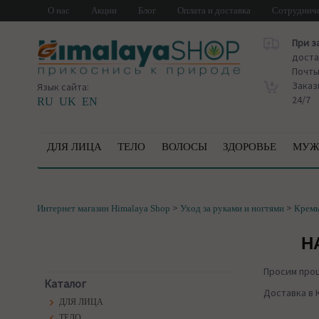
О нас
Акции
Блог
Оплата и доставка
Сотруднич
При з
доста
Почт
Заказ
Язык сайта:
24/7
RU
UK
EN
ДЛЯ ЛИЦА
ТЕЛО
ВОЛОСЫ
ЗДОРОВЬЕ
МУЖ
>
>
Интернет магазин Himalaya Shop
Уход за руками и ногтями
Кремы
Н
Просим про
Каталог
Доставка в 
ДЛЯ ЛИЦА
ТЕЛО