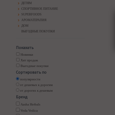
ДЕТЯМ
СПОРТИВНОЕ ПИТАНИЕ
SUPERFOODS
АРОМАТЕРАПИЯ
ДОМ
ВЫГОДНЫЕ ПОКУПКИ
Показать
Новинки
Хит продаж
Выгодные покупки
Сортировать по
популярности
от дешевых к дорогим
от дорогих к дешевым
Бренд
Aasha Herbals
Veda Vedica