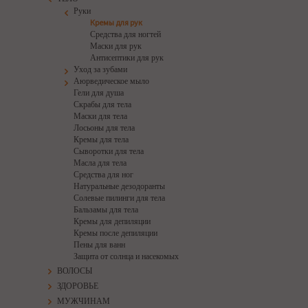
Руки
Кремы для рук
Средства для ногтей
Маски для рук
Антисептики для рук
Уход за зубами
Аюрведическое мыло
Гели для душа
Скрабы для тела
Маски для тела
Лосьоны для тела
Кремы для тела
Сыворотки для тела
Масла для тела
Средства для ног
Натуральные дезодоранты
Солевые пилинги для тела
Бальзамы для тела
Кремы для депиляции
Кремы после депиляции
Пены для ванн
Защита от солнца и насекомых
ВОЛОСЫ
ЗДОРОВЬЕ
МУЖЧИНАМ