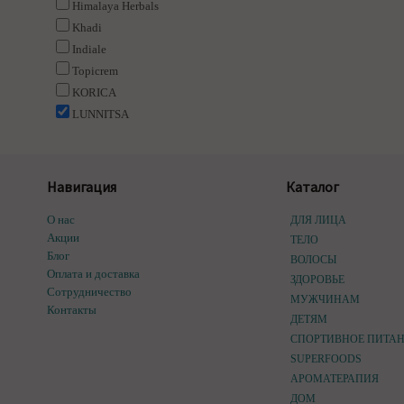
Himalaya Herbals
Khadi
Indiale
Topicrem
KORICA
LUNNITSA
Навигация
Каталог
О нас
ДЛЯ ЛИЦА
Акции
ТЕЛО
Блог
ВОЛОСЫ
Оплата и доставка
ЗДОРОВЬЕ
Сотрудничество
МУЖЧИНАМ
Контакты
ДЕТЯМ
СПОРТИВНОЕ ПИТА
SUPERFOODS
АРОМАТЕРАПИЯ
ДОМ