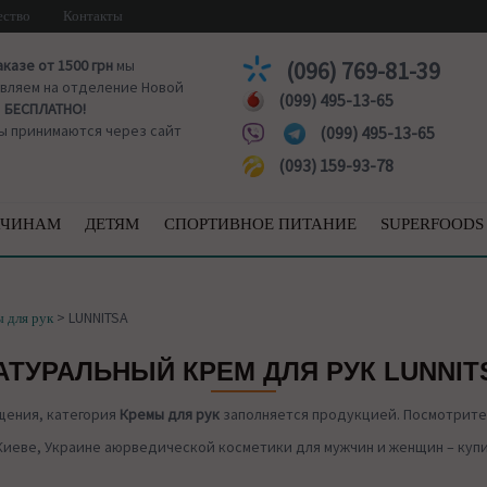
ество
Контакты
аказе от 1500 грн
мы
(096) 769-81-39
вляем на отделение Новой
(099) 495-13-65
ы
БЕСПЛАТНО!
ы принимаются через сайт
(099) 495-13-65
(093) 159-93-78
ЧИНАМ
ДЕТЯМ
СПОРТИВНОЕ ПИТАНИЕ
SUPERFOODS
>
LUNNITSA
 для рук
АТУРАЛЬНЫЙ КРЕМ ДЛЯ РУК LUNNIT
щения, категория
Кремы для рук
заполняется продукцией. Посмотрите 
Киеве, Украине аюрведической косметики для мужчин и женщин – купит