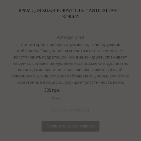
КРЕМ ДЛЯ КОЖИ ВОКРУГ ГЛАЗ "ANTIOXIDANT",
KORICA
Артикул: 5418
Легкий крем с антиоксидативным, тонизирующим
действием. Гиалуроновая кислота в составе помогает
восстановить гидратацию, кондиционирует, сглаживает
чешуйки, снимает шелушение и раздражение. Деликатно
питает, смягчают и восстанавливают липидный слой.
Тонизирует, улучшает кровообращение, уменьшает отеки
и застойные процессы, улучшает эластичность кожи.
320 грн.
15 мл
НЕТ В НАЛИЧИИ
Сообщите, когда появится