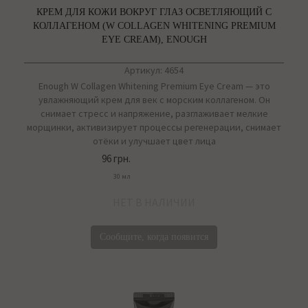
КРЕМ ДЛЯ КОЖИ ВОКРУГ ГЛАЗ ОСВЕТЛЯЮЩИЙ С
КОЛЛАГЕНОМ (W COLLAGEN WHITENING PREMIUM
EYE CREAM), ENOUGH
Артикул: 4654
Enough W Collagen Whitening Premium Eye Cream — это
увлажняющий крем для век с морским коллагеном. Он
снимает стресс и напряжение, разглаживает мелкие
морщинки, активизирует процессы регенерации, снимает
отёки и улучшает цвет лица
96 грн.
30 мл
НЕТ В НАЛИЧИИ
Сообщите, когда появится