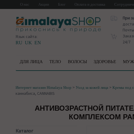
О нас
Акции
Блог
Оплата и доставка
Сотруднич
При з
доста
Почт
Заказ
Язык сайта:
24/7
RU
UK
EN
ДЛЯ ЛИЦА
ТЕЛО
ВОЛОСЫ
ЗДОРОВЬЕ
МУЖ
>
>
Интернет магазин Himalaya Shop
Уход за кожей лица
Кремы под г
каннабиса, CANNABIS
АНТИВОЗРАСТНОЙ ПИТАТЕ
КОМПЛЕКСОМ PAN
Каталог