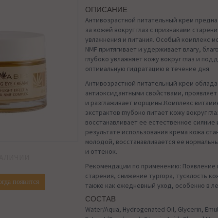
ОПИСАНИЕ
Антивозрастной питательный крем предна
за кожей вокруг глаз с признаками старен
увлажнения и питания. Особый комплекс мо
NMF притягивает и удерживает влагу, благ
глубоко увлажняет кожу вокруг глаз и под
оптимальную гидратацию в течение дня.
Антивозрастной питательный крем облад
антиоксидантными свойствами, проявляе
и разглаживает морщины.Комплекс витами
экстрактов глубоко питает кожу вокруг гла
восстанавливает ее естественное сияние и
результате использования крема кожа ста
молодой, восстанавливается ее нормальн
и оттенок.
НАЛИЧИИ
Рекомендации по применению: Появление 
старения, снижение тургора, тусклость кож
огда появится
также как ежедневный уход, особенно в л
СОСТАВ
Water/Aqua, Hydrogenated Oil, Glycerin, Emu