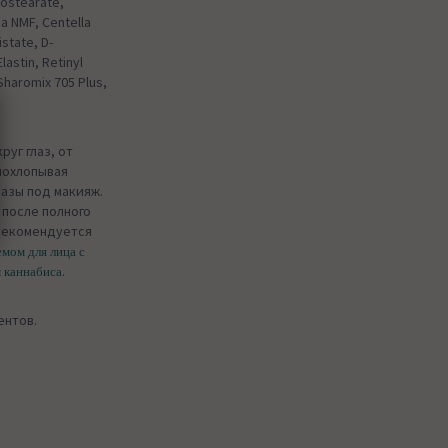
nostearate,
na NMF, Centella
istate, D-
astin, Retinyl
 Sharomix 705 Plus,
уг глаз, от
 похлопывая
базы под макияж.
 после полного
рекомендуется
мом для лица с
.
м каннабиса
ентов.