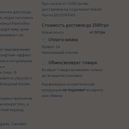
При заказе от 1500 грн мы
доставляем на отделение Новой
значен для ухода
Почты БЕСПЛАТНО!
ия, недостаточного
лекул Pantrofina
Стоимость доставки до 1500грн
одаря чему крем
Новая почта
от 50 грн
держивает ее
Оплата заказа
Приват 24
ает выраженными
Наложенный платеж
т лифтинг-эффект
нов и натуральных
Обмен/возврат товара
з и
Возврат товара возможен только
 тонус. В
до вскрытия упаковки
новится упругой и
ый водный баланс
Парфюмерно-косметическая
продукция
не подлежит
возврату
или обмену
первых признаков
и вокруг глаз, а
етний период.
lgade, Cannabis