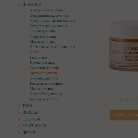
ДЛЯ ЛИЦА
Хна для тату и бровей
Декоративная косметика
Средства для снятия макияжа
Средства для умывания
Тоники для лица
Скрабы для лица
Маски для лица
Альгинатные маски для лица
Патчи
Гидролаты
Кремы для лица
Салфетки для лица
Кремы под глаза
Лосьоны для лица
Косметические глины
Масла для лица
Сыворотки для лица
НЕТ В 
Бальзамы для губ
ТЕЛО
ВОЛОСЫ
Сообщите, к
ЗДОРОВЬЕ
МУЖЧИНАМ
ДЕТЯМ