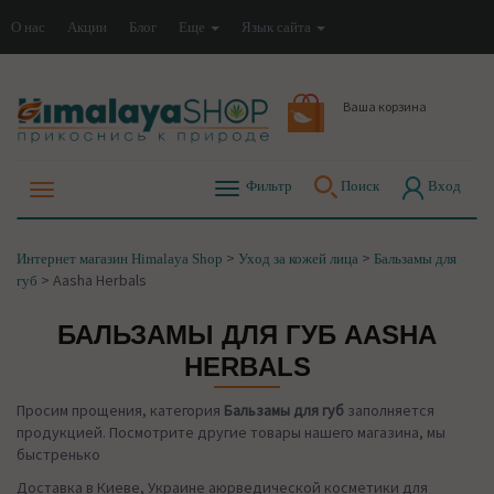
О нас
Акции
Блог
Еще
Язык сайта
Ваша корзина
Фильтр
Поиск
Вход
>
>
Интернет магазин Himalaya Shop
Уход за кожей лица
Бальзамы для
>
Aasha Herbals
губ
БАЛЬЗАМЫ ДЛЯ ГУБ AASHA
HERBALS
Просим прощения, категория
Бальзамы для губ
заполняется
продукцией. Посмотрите другие товары нашего магазина, мы
быстренько
Доставка в Киеве, Украине аюрведической косметики для