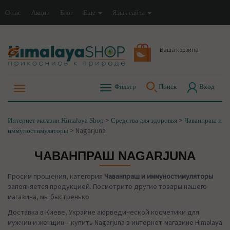
О нас
Акции
Блог
Еще
Язык сайта
Ваша корзина
Фильтр
Поиск
Вход
>
>
Интернет магазин Himalaya Shop
Средства для здоровья
Чаванпраш и
>
Nagarjuna
иммуностимуляторы
ЧАВАНПРАШ NAGARJUNA
Просим прощения, категория
Чаванпраш и иммуностимуляторы
заполняется продукцией. Посмотрите другие товары нашего
магазина, мы быстренько
Доставка в Киеве, Украине аюрведической косметики для
мужчин и женщин – купить Nagarjuna в интернет-магазине Himalaya