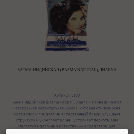
БАСМА ИНДИЙСКАЯ (BASMA NATURAL), JHARNA
Артикул: 5189
Басма индийская (Basma Natural), Jharna – аюрведическая
натуральная растительная краска, которая стимулирует
рост волос и придает им естественный блеск, улучшает
структуру и укрепляет корни, устраняет перхоть. Она
является идеальным естественным средством для
окрашивания волос в темные тона (от светло-каштановых