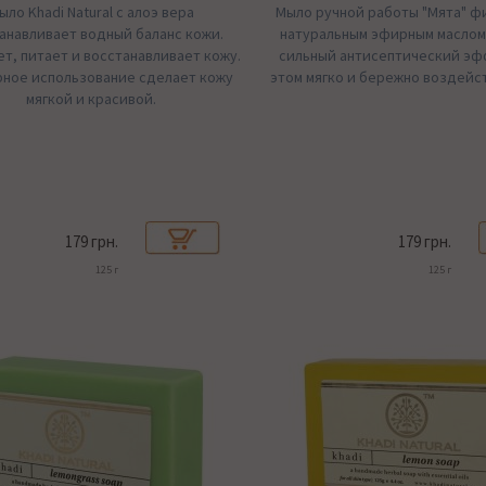
ыло Khadi Natural с алоэ вера
Мыло ручной работы "Мята" ф
анавливает водный баланс кожи.
натуральным эфирным маслом
т, питает и восстанавливает кожу.
сильный антисептический эф
рное использование сделает кожу
этом мягко и бережно воздейст
мягкой и красивой.
179 грн.
179 грн.
125 г
125 г