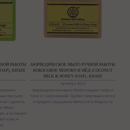
НОЙ РАБОТЫ
АЮРВЕДИЧЕСКОЕ МЫЛО РУЧНОЙ РАБОТЫ
OAP), KHADI
КОКОСОВОЕ МОЛОКО И МЁД (COCONUT
MILK & HONEY SOAP), KHADI
Артикул: 4213
аполнено
Аюрведическое мыло Khadi очищает кожу и
ных листьев,
тело от загрязнений. Удаляет мертвые клетки
огает удалить
и придает ощущение мягкости и гладкости
и. Мыло
и, а активные
ают кожу и
ки