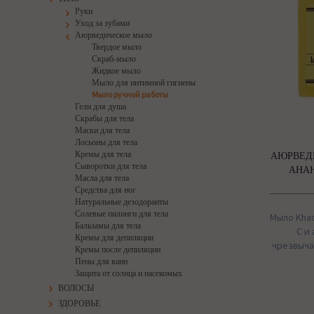
Руки
Уход за зубами
Аюрведическое мыло
Твердое мыло
Скраб-мыло
Жидкое мыло
Мыло для интимной гигиены
Мыло ручной работы
Гели для душа
Скрабы для тела
Маски для тела
Лосьоны для тела
Кремы для тела
АЮРВЕД
Сыворотки для тела
АНАН
Масла для тела
Средства для ног
Натуральные дезодоранты
Солевые пилинги для тела
Мыло Khad
Бальзамы для тела
С и
Кремы для депиляции
чрезвыча
Кремы после депиляции
Пены для ванн
Защита от солнца и насекомых
ВОЛОСЫ
ЗДОРОВЬЕ