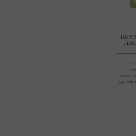
НАТУР
ЛЕМО
Мыло
нату
масел.А
действие