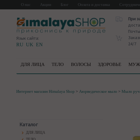
О нас
Акции
Блог
Оплата и доставка
Сотруднич
При з
доста
Почт
Заказ
Язык сайта:
24/7
RU
UK
EN
ДЛЯ ЛИЦА
ТЕЛО
ВОЛОСЫ
ЗДОРОВЬЕ
МУЖ
>
>
Интернет магазин Himalaya Shop
Аюрведическое мыло
Мыло руч
Каталог
ДЛЯ ЛИЦА
ТЕЛО