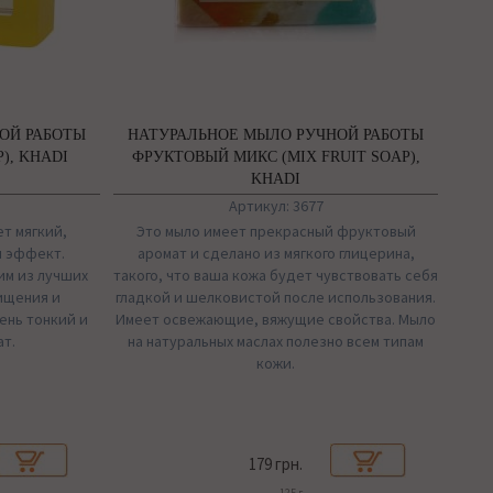
ОЙ РАБОТЫ
НАТУРАЛЬНОЕ МЫЛО РУЧНОЙ РАБОТЫ
), KHADI
ФРУКТОВЫЙ МИКС (MIX FRUIT SOAP),
KHADI
Артикул: 3677
т мягкий,
Это мыло имеет прекрасный фруктовый
 эффект.
аромат и сделано из мягкого глицерина,
им из лучших
такого, что ваша кожа будет чувствовать себя
ищения и
гладкой и шелковистой после использования.
ень тонкий и
Имеет освежающие, вяжущие свойства. Мыло
т.
на натуральных маслах полезно всем типам
кожи.
179 грн.
125 г