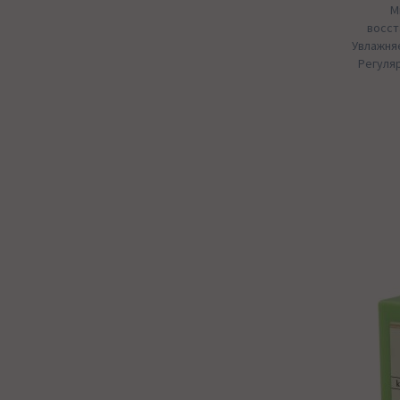
М
восст
Увлажняе
Регуля