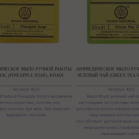
ИЧЕСКОЕ МЫЛО РУЧНОЙ РАБОТЫ
АЮРВЕДИЧЕСКОЕ МЫЛО РУЧ
АС (PINEAPPLE SOAP), KHADI
ЗЕЛЕНЫЙ ЧАЙ (GREEN TEA S
Артикул: 4210
Артикул: 4212
i Natural Pineapple богато витамином
Мыло Khadi зеленый чай н
 антиоксидантами, поэтому оно
настоящими экстрактами зеле
йно полезно при акне. Оно помогает
регулярное использование пом
выровнять тон кожи
омертвевшие клетки кож
способствует детоксикации кож
ингредиенты восстанавлив
омолаживают клет