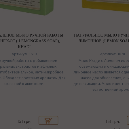
АЛЬНОЕ МЫЛО РУЧНОЙ РАБОТЫ
НАТУРАЛЬНОЕ МЫЛО РУЧН
НГРАСС ( LEMONGRASS SOAP),
ЛИМОННОЕ (LEMON SOAP
KHADI
Артикул: 3680
Артикул: 3678
 ручной работы с добавлением
Мыло Кхади с Лимоном имее
ральных экстрактов и эфирных
освежающий и очищающий
нтибактериальное, антимикробное
Лимонное масло является одн
. Обладает приятным ароматом.Для
масел для обновления, оч
склонной к акне кожи.
детоксикации. Мыло имеет оч
естественный арома
151 грн.
151 грн.
125 г
125 г