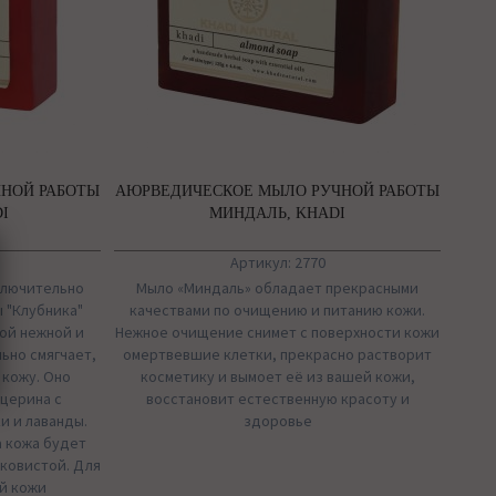
НОЙ РАБОТЫ
АЮРВЕДИЧЕСКОЕ МЫЛО РУЧНОЙ РАБОТЫ
I
МИНДАЛЬ, KHADI
Артикул: 2770
ключительно
Мыло «Миндаль» обладает прекрасными
 "Клубника"
качествами по очищению и питанию кожи.
ой нежной и
Нежное очищение снимет с поверхности кожи
ьно смягчает,
омертвевшие клетки, прекрасно растворит
 кожу. Оно
косметику и вымоет её из вашей кожи,
ицерина с
восстановит естественную красоту и
и и лаванды.
здоровье
а кожа будет
лковистой. Для
ой кожи