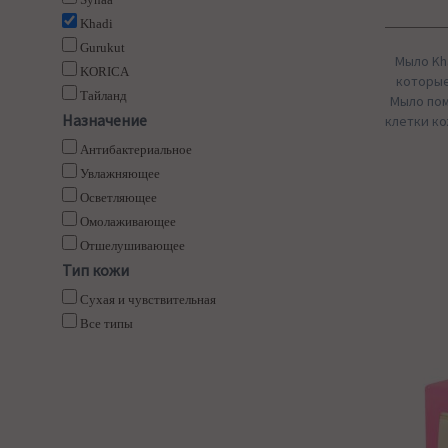
Khadi
Gurukut
Мыло Kh
KORICA
которые
Тайланд
Мыло по
Назначение
клетки ко
Антибактериальное
Увлажняющее
Осветляющее
Омолаживающее
Отшелушивающее
Тип кожи
Сухая и чувствительная
Все типы