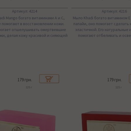
Артикул: 4214
Артикул: 4216
adi Mango богато витаминами A и C,
Мыло Khadi богато витамином Е
 помогают в восстановлении кожи.
папайи, оно помогает сделать 
могает отшелушивать омертвевшие
эластичной. Его натуральные
жи, делая кожу красивой и сияющей
помогают отбеливать и осве
179 грн.
179 грн.
125 г
125 г