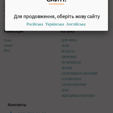
Доставка в Киеве, Украине аюрведической косметики для
мужчин и женщин – купить Pg-tips в интернет-магазине Himalaya
Для продовження, оберіть мову сайту
Shop
Російська
Українська
Англійська
Навигация
Каталог
О нас
ДЛЯ ЛИЦА
Акции
ТЕЛО
Блог
ВОЛОСЫ
ЗДОРОВЬЕ
МУЖЧИНАМ
ДЕТЯМ
СПОРТИВНОЕ ПИТАНИЕ
SUPERFOODS
АРОМАТЕРАПИЯ
ДОМ
ВЫГОДНЫЕ ПОКУПКИ
Контакты