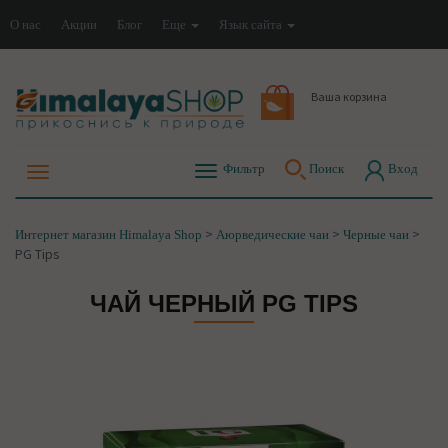
О нас
Акции
Блог
Еще
Язык сайта
Ваша корзина
Фильтр
Поиск
Вход
>
>
>
Интернет магазин Himalaya Shop
Аюрведические чаи
Черные чаи
PG Tips
ЧАЙ ЧЕРНЫЙ PG TIPS