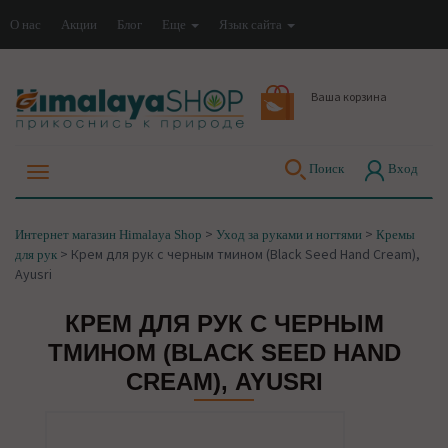
О нас
Акции
Блог
Еще
Язык сайта
Ваша корзина
Поиск
Вход
>
>
Интернет магазин Himalaya Shop
Уход за руками и ногтями
Кремы
>
Крем для рук с черным тмином (Black Seed Hand Cream),
для рук
Ayusri
КРЕМ ДЛЯ РУК С ЧЕРНЫМ
ТМИНОМ (BLACK SEED HAND
CREAM), AYUSRI