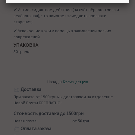
✔ Смягчение и улучшение эластичности кожи;
✔ Антиоксидантное действие (за счёт чёрного тмина и
зелёного чая), что помогает замедлить признаки
старения;
✔ Успокоение кожи и помощь в заживлении мелких
повреждений.
УПАКОВКА
50 грамм
Назад в
Кремы для рук
Доставка
При заказе от 1500 грн мы доставляем на отделение
Новой Почты БЕСПЛАТНО!
Стоимость доставки до 1500грн
Новая почта
от 50 грн
Оплата заказа