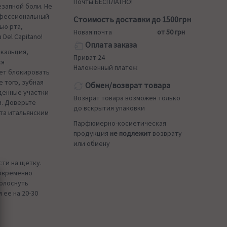
Почты БЕСПЛАТНО!
езапной боли. Не
офессиональный
Стоимость доставки до 1500грн
ью рта,
Новая почта
от 50 грн
Del Capitano!
Оплата заказа
 кальция,
Приват 24
ся
Наложенный платеж
ает блокировать
 того, зубная
Обмен/возврат товара
жденные участки
Возврат товара возможен только
и. Доверьте
до вскрытия упаковки
та итальянским
Парфюмерно-косметическая
продукция
не подлежит
возврату
или обмену
ти на щетку.
овременно
полоснуть
ее на 20-30