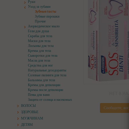
Руки
Уход за зубами
Зубные пасты
Зубные порошки
Прочие
Аюрведическое мыло
Гели для душа
Скрабы для тела
Маски для тела
Лосьоны для тела
Кремы для тела
Сыворотки для тела
Масла для тела
Средства для ног
Натуральные дезодоранты
Солевые пилинги для тела
Бальзамы для тела
Кремы для депиляции
Кремы после депиляции
НЕТ В Н
Пены для ванн
Защита от солнца и насекомых
ВОЛОСЫ
Сообщите, ког
ЗДОРОВЬЕ
МУЖЧИНАМ
ДЕТЯМ