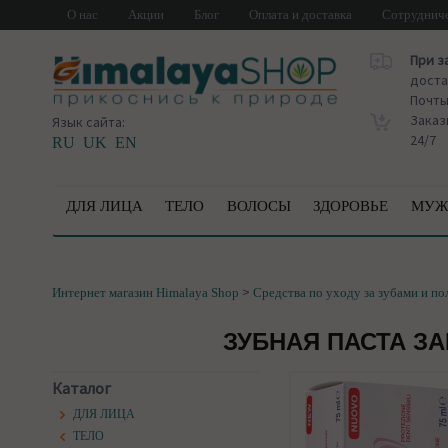
О нас
Акции
Блог
Оплата и доставка
Сотруднич
При з
доста
Почт
Заказ
Язык сайта:
24/7
RU
UK
EN
ДЛЯ ЛИЦА
ТЕЛО
ВОЛОСЫ
ЗДОРОВЬЕ
МУЖ
>
Интернет магазин Himalaya Shop
Средства по уходу за зубами и по
ЗУБНАЯ ПАСТА ЗА
Каталог
ДЛЯ ЛИЦА
ТЕЛО