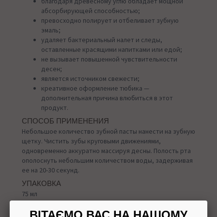
благодаря древесному углю обладает мощной
абсорбирующей способностью;
превосходно полирует и отбеливает зубную
эмаль;
удаляет бактериальный налет и следы,
оставленные красящими напитками или едой;
не вызывает повышенной чувствительности
десен;
является источником свежести;
креативное оформление тюбика —
дополнительная причина влюбиться в этот
продукт.
СПОСОБ ПРИМЕНЕНИЯ
Небольшое количество зубной пасты нанести на зубную
щетку. Чистить зубы круговыми движениями,
одновременно аккуратно массируя десны. Полость рта
ополоснуть небольшим количеством воды, задерживая
ее на 20-30 секунд.
УПАКОВКА
75 мл
ПРОИЗВОДИТЕЛЬ
ВІТАЄМО ВАС НА НАШОМУ