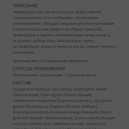
ОПИСАНИЕ
Аюрведическая зубная паста для эффективного
очищения полости рта и борьбы с различными
заболеваниями. Обладает мощным антибактериальным
и антиоксидантным эффектом. Убивает микробы,
приводящие к кариесу и неприятному запаху изо рта,
устраняет зубную боль, нейтрализует налет,
останавливает кровотечения из десен, снимает отеки и
воспаления.
Приятный вкус с освежающим эффектом.
СПОСОБ ПРИМЕНЕНИЯ
Использовать 2 раза в день - утром и вечером.
СОСТАВ
Syzygium aromaticum (Гвоздика), Хanthoxylum alatum
(Зантоксилум), Piper nigrum (Перец чёрный),
Cinnamomum zeylanicum (Коричное дерево), Glycyrhiza
glabra (Яштимадху), Zingiber officinale (Имбирь),
Anacyclus pyrethrum (Слюногон лекарственный), Punica
granatum (Гранат обыкновенный), Acacia catechu (Акация
катеху), Embelia ribes (Эмбелия кислая), Azadirachta