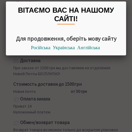
УПАКОВКА
ВІТАЄМО ВАС НА НАШОМУ
75 мл
САЙТІ!
ПРОИЗВОДИТЕЛЬ
Италия
Для продовження, оберіть мову сайту
Російська
Українська
Англійська
Назад в
Зубные пасты
Доставка
При заказе от 1500 грн мы доставляем на отделение
Новой Почты БЕСПЛАТНО!
Стоимость доставки до 1500грн
Новая почта
от 50 грн
Оплата заказа
Приват 24
Наложенный платеж
Обмен/возврат товара
Возврат товара возможен только до вскрытия упаковки