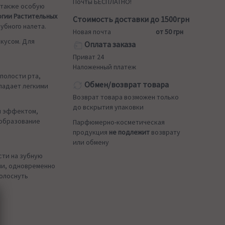
Почты БЕСПЛАТНО!
а также особую
огии Растительных
Стоимость доставки до 1500грн
убного налета.
Новая почта
от 50 грн
кусом. Для
Оплата заказа
Приват 24
Наложенный платеж
полости рта,
Обмен/возврат товара
ладает легкими
Возврат товара возможен только
до вскрытия упаковки
м эффектом,
 образование
Парфюмерно-косметическая
продукция
не подлежит
возврату
или обмену
сти на зубную
ми, одновременно
полоснуть