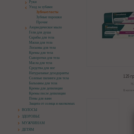
Руки
Уход за зубами
Зубные пасты
Зубные порошки
Прочие
Аюрведическое мыло
Гели для душа
Скрабы для тела
Маски для тела
Лосьоны для тела
Кремы для тела
Сыворотки для тела
Масла для тела
Средства для ног
Натуральные дезодоранты
125
гр
Солевые пилинги для тела
Бальзамы для тела
75
Кремы для депиляции
В нали
Кремы после депиляции
Пены для ванн
Защита от солнца и насекомых
ВОЛОСЫ
ЗДОРОВЬЕ
МУЖЧИНАМ
ДЕТЯМ