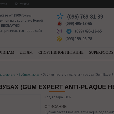
ество
Контакты
аказе от 1500 грн
мы
(096) 769-81-39
вляем на отделение Новой
(099) 495-13-65
ы
БЕСПЛАТНО!
ы принимаются через сайт
(099) 495-13-65
(093) 159-93-78
ЧИНАМ
ДЕТЯМ
СПОРТИВНОЕ ПИТАНИЕ
SUPERFOODS
>
>
Зубная паста от налета на зубах (Gum Expert 
лостью рта
Зубные пасты
ЗУБАХ (GUM EXPERT ANTI-PLAQUE 
Код товара: 6037
ОПИСАНИЕ
Зубная паста Himalaya Anti-Plaque содерж