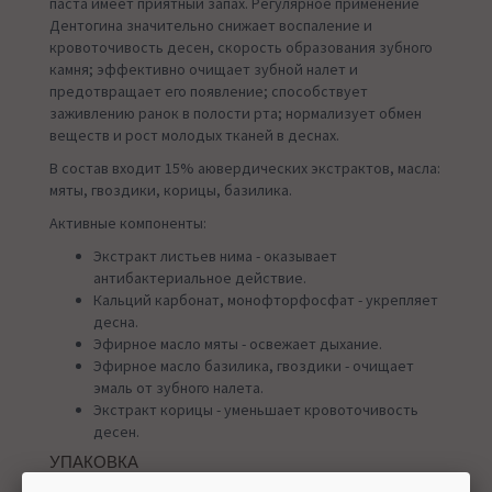
паста имеет приятный запах. Регулярное применение
Дентогина значительно снижает воспаление и
кровоточивость десен, скорость образования зубного
камня; эффективно очищает зубной налет и
предотвращает его появление; способствует
заживлению ранок в полости рта; нормализует обмен
веществ и рост молодых тканей в деснах.
В состав входит 15% аювердических экстрактов, масла:
мяты, гвоздики, корицы, базилика.
Активные компоненты:
Экстракт листьев нима - оказывает
антибактериальное действие.
Кальций карбонат, монофторфосфат - укрепляет
десна.
Эфирное масло мяты - освежает дыхание.
Эфирное масло базилика, гвоздики - очищает
эмаль от зубного налета.
Экстракт корицы - уменьшает кровоточивость
десен.
УПАКОВКА
100 г