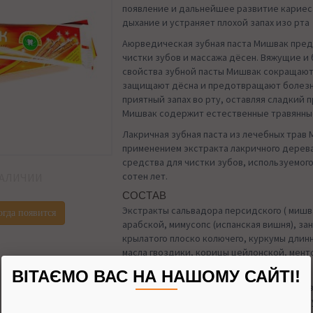
появление и дальнейшее развитие кариес
дыхание и устраняет плохой запах изо рта
Аюрведическая зубная паста Mишвак пред
чистки зубов и массажа дёсен. Вяжущие 
свойства зубной пасты Mишвак сокращают
защищают дёсна и предотвращают болезн
приятный запах во рту, оставляя сладкий п
Mишвак содержит естественные травянны
Лакричная зубная паста из лечебных трав 
применением экстракта лакричного дерева
средства для чистки зубов, используемог
сотен лет.
НАЛИЧИИ
СОСТАВ
Экстракты сальвадора персидского ( мишв
огда появится
арабской, мимусопс (испанская вишня), за
крылатого плоско колючего, куркумы длин
масла гвоздики, корицы цейлонской, менто
камфоры; кремовая база.
ВІТАЄМО ВАС НА НАШОМУ САЙТІ!
Практика показывает, что использование 
Мишвак снижает чувствительность зубов, 