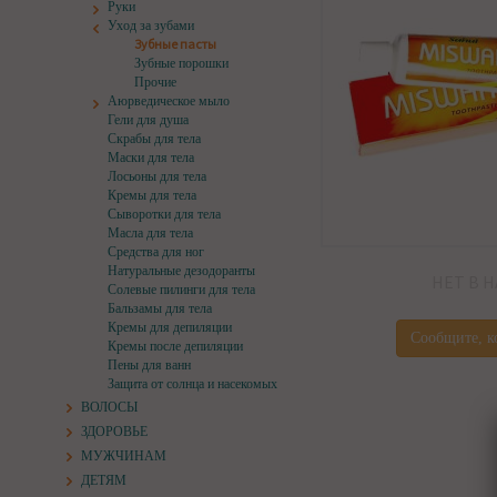
Руки
Уход за зубами
Зубные пасты
Зубные порошки
Прочие
Аюрведическое мыло
Гели для душа
Скрабы для тела
Маски для тела
Лосьоны для тела
Кремы для тела
Сыворотки для тела
Масла для тела
Средства для ног
Натуральные дезодоранты
НЕТ В 
Солевые пилинги для тела
Бальзамы для тела
Кремы для депиляции
Сообщите, к
Кремы после депиляции
Пены для ванн
Защита от солнца и насекомых
ВОЛОСЫ
ЗДОРОВЬЕ
МУЖЧИНАМ
ДЕТЯМ