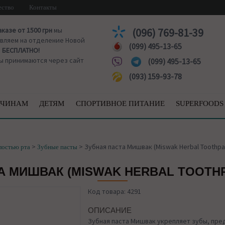
ество
Контакты
аказе от 1500 грн
мы
(096) 769-81-39
вляем на отделение Новой
(099) 495-13-65
ы
БЕСПЛАТНО!
ы принимаются через сайт
(099) 495-13-65
(093) 159-93-78
ЧИНАМ
ДЕТЯМ
СПОРТИВНОЕ ПИТАНИЕ
SUPERFOODS
>
>
Зубная паста Мишвак (Miswak Herbal Toothpas
лостью рта
Зубные пасты
А МИШВАК (MISWAK HERBAL TOOTHP
Код товара: 4291
ОПИСАНИЕ
Зубная паста Мишвак укрепляет зубы, пр