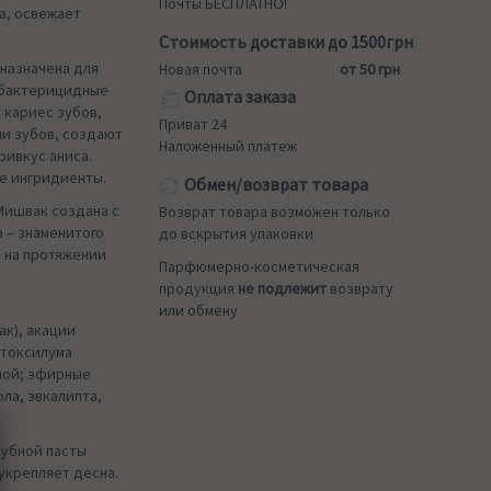
Почты БЕСПЛАТНО!
а, освежает
Стоимость доставки до 1500грн
назначена для
Новая почта
от 50 грн
и бактерицидные
Оплата заказа
 кариес зубов,
Приват 24
и зубов, создают
Наложенный платеж
ривкус аниса.
е ингридиенты.
Обмен/возврат товара
Мишвак создана с
Возврат товара возможен только
 – знаменитого
до вскрытия упаковки
о на протяжении
Парфюмерно-косметическая
продукция
не подлежит
возврату
или обмену
ак), акации
нтоксилума
ной; эфирные
ла, эвкалипта,
зубной пасты
укрепляет десна.