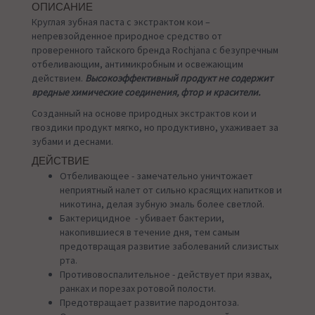
ОПИСАНИЕ
Круглая зубная паста с экстрактом кои –
непревзойденное природное средство от
проверенного тайского бренда Rochjana с безупречным
отбеливающим, антимикробным и освежающим
действием.
Высокоэффективный продукт не содержит
вредные химические соединения, фтор и красители.
Созданный на основе природных экстрактов кои и
гвоздики продукт мягко, но продуктивно, ухаживает за
зубами и деснами.
ДЕЙСТВИЕ
Отбеливающее - замечательно уничтожает
неприятный налет от сильно красящих напитков и
никотина, делая зубную эмаль более светлой.
Бактерицидное - убивает бактерии,
накопившиеся в течение дня, тем самым
предотвращая развитие заболеваний слизистых
рта.
Противовоспалительное - действует при язвах,
ранках и порезах ротовой полости.
Предотвращает развитие пародонтоза.