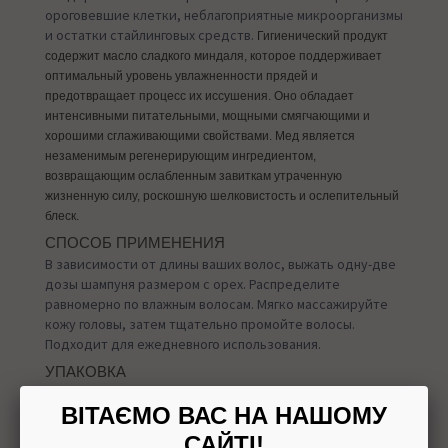
ороговевшие клетки, неблагоприятные микроорганизмы
и остатки стайлинговых средств.
Гигиенический продукт
содержит масло сладкого миндаля, которое поддерживает
оптимальный уровень увлажненности прядей и
предотвращает процесс их иссушения. Оно обладает
интенсивными питательными, мощными смягчающими и
хорошими сглаживающими свойствами. Мед является
незаменимым регенерирующим ингредиентом,
возвращающим ослабленным завиткам утраченную
жизненную силу, роскошную шелковистость и ослепительный
блеск.
СПОСОБ ПРИМЕНЕНИЯ
В зависимости от длины ваших волос, выжать одну-две
дозы шампуня размером с орех. Распределите
равномерно по влажным волосам. Мягко массажируйте
кожу головы, затем тщательно промойте волосы.
Подходит для ежедневного использования.
УПАКОВКА
210 мл
ВІТАЄМО ВАС НА НАШОМУ
САЙТІ!