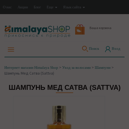
О нас
Акции
Блог
Еще
Язык сайта
Ваша корзина
Поиск
Вход
>
>
>
Интернет магазин Himalaya Shop
Уход за волосами
Шампуни
Шампунь Мед Сатва (Sattva)
ШАМПУНЬ МЕД САТВА (SATTVA)