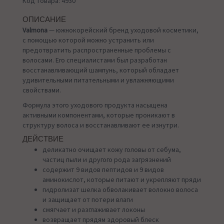
Код товара: 4930
ОПИСАНИЕ
Valmona
— южнокорейский бренд уходовой косметики,
с помощью которой можно устранить или
предотвратить распространенные проблемы с
волосами. Его специалистами был разработан
восстанавливающий шампунь, который обладает
удивительными питательными и увлажняющими
свойствами.
Формула этого уходового продукта насыщена
активными компонентами, которые проникают в
структуру волоса и восстанавливают ее изнутри.
ДЕЙСТВИЕ
деликатно очищает кожу головы от себума,
частиц пыли и другого рода загрязнений
содержит 9 видов пептидов и 9 видов
аминокислот, которые питают и укрепляют пряди
гидролизат шелка обволакивает волокно волоса
и защищает от потери влаги
смягчает и разглаживает локоны
возвращает прядям здоровый блеск