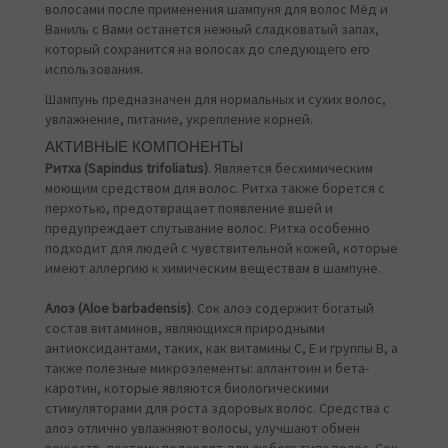
волосами после применения шампуня для волос Мёд и
Ваниль с Вами останется нежный сладковатый запах,
который сохранится на волосах до следующего его
использования.
Шампунь предназначен для нормальных и сухих волос,
увлажнение, питание, укрепление корней.
АКТИВНЫЕ КОМПОНЕНТЫ
Ритха (Sapindus trifoliatus)
. Является бесхимическим
моющим средством для волос. Ритха также борется с
перхотью, предотвращает появление вшей и
предупреждает спутывание волос. Ритха особенно
подходит для людей с чувствительной кожей, которые
имеют аллергию к химическим веществам в шампуне.
Алоэ (Aloe barbadensis)
. Сок алоэ содержит богатый
состав витаминов, являющихся природными
антиоксидантами, таких, как витамины С, Е и группы В, а
также полезные микроэлементы: аллантоин и бета-
каротин, которые являются биологическими
стимуляторами для роста здоровых волос. Средства с
алоэ отлично увлажняют волосы, улучшают обмен