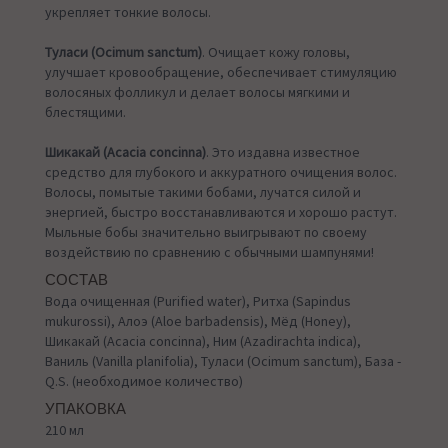
укрепляет тонкие волосы.
Туласи (Ocimum sanctum)
. Очищает кожу головы,
улучшает кровообращение, обеспечивает стимуляцию
волосяных фолликул и делает волосы мягкими и
блестящими.
Шикакай (Acacia concinna)
. Это издавна известное
средство для глубокого и аккуратного очищения волос.
Волосы, помытые такими бобами, лучатся силой и
энергией, быстро восстанавливаются и хорошо растут.
Мыльные бобы значительно выигрывают по своему
воздействию по сравнению с обычными шампунями!
СОСТАВ
Вода очищенная (Purified water), Ритха (Sapindus
mukurossi), Алоэ (Aloe barbadensis), Мёд (Honey),
Шикакай (Acacia concinna), Ним (Azadirachta indica),
Ваниль (Vanilla planifolia), Туласи (Ocimum sanctum), База -
Q.S. (необходимое количество)
УПАКОВКА
210 мл