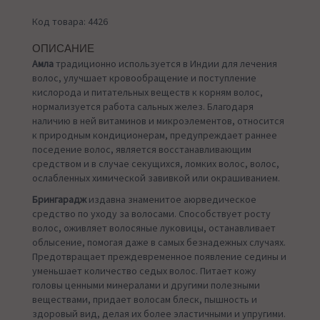
Код товара: 4426
ОПИСАНИЕ
Амла
традиционно используется в Индии для лечения
волос, улучшает кровообращение и поступление
кислорода и питательных веществ к корням волос,
нормализуется работа сальных желез. Благодаря
наличию в ней витаминов и микроэлементов, относится
к природным кондиционерам, предупреждает раннее
поседение волос, является восстанавливающим
средством и в случае секущихся, ломких волос, волос,
ослабленных химической завивкой или окрашиванием.
Брингарадж
издавна знаменитое аюрведическое
средство по уходу за волосами. Способствует росту
волос, оживляет волосяные луковицы, останавливает
облысение, помогая даже в самых безнадежных случаях.
Предотвращает преждевременное появление седины и
уменьшает количество седых волос. Питает кожу
головы ценными минералами и другими полезными
веществами, придает волосам блеск, пышность и
здоровый вид, делая их более эластичными и упругими.