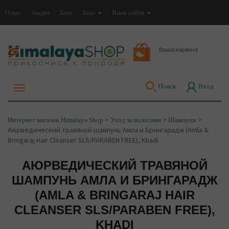
О нас
Акции
Блог
Еще
Язык сайта
Ваша корзина
Поиск
Вход
>
>
>
Интернет магазин Himalaya Shop
Уход за волосами
Шампуни
Аюрведический травяной шампунь Амла и Брингарадж (Amla &
Bringaraj Hair Cleanser SLS/PARABEN FREE), Khadi
АЮРВЕДИЧЕСКИЙ ТРАВЯНОЙ
ШАМПУНЬ АМЛА И БРИНГАРАДЖ
(AMLA & BRINGARAJ HAIR
CLEANSER SLS/PARABEN FREE),
KHADI