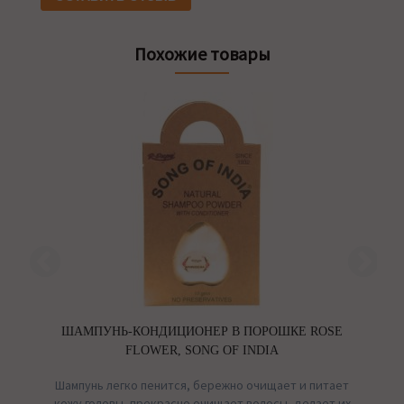
Похожие товары
ШАМПУНЬ-КОНДИЦИОНЕР В ПОРОШКЕ ROSE
FLOWER, SONG OF INDIA
ом
Шампунь легко пенится, бережно очищает и питает
ы,
кожу головы, прекрасно очищает волосы, делает их
к