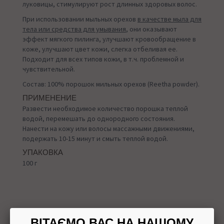
луковицы, стимулируют рост длинных здоровых волос.
При использовании мыльных орехов
в качестве мыла для
тела или средства для умывания
, они оказывают
эффект мягкого пилинга, улучшают кровообращение в
коже, улучшают цвет кожи, слегка отбеливая ее.
Подходит для всех типов кожи, в т.ч. проблемной и
чувствительной.
Состав: 100% порошок мильных орехов (Reetha powder).
ПРИМЕНЕНИЕ
Развести необходимое количество порошка теплой
водой, перемешать до однородного состояния.
Нанести на кожу или волосы массажными движениями,
подержать 10-15 минут и смыть теплой водой.
УПАКОВКА
100 г
Назад в
Порошки для мытья волос
ВІТАЄМО ВАС НА НАШОМУ