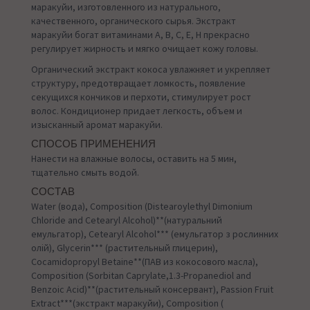
маракуйи, изготовленного из натурального,
качественного, органического сырья. Экстракт
маракуйи богат витаминами А, В, С, Е, H прекрасно
регулирует жирность и мягко очищает кожу головы.
Органический экстракт кокоса увлажняет и укрепляет
структуру, предотвращает ломкость, появление
секущихся кончиков и перхоти, стимулирует рост
волос. Кондиционер придает легкость, объем и
изысканный аромат маракуйи.
СПОСОБ ПРИМЕНЕНИЯ
Нанести на влажные волосы, оставить на 5 мин,
тщательно смыть водой.
СОСТАВ
Water (вода), Composition (Distearoylethyl Dimonium
Chloride and Cetearyl Alcohol)**(натуральний
емульгатор), Cetearyl Alcohol*** (емульгатор з рослинних
олій), Glycerin*** (растительный глицерин),
Cocamidopropyl Betaine**(ПАВ из кокосового масла),
Composition (Sorbitan Caprylate,1.3-Propanediol and
Benzoic Acid)**(растительный консервант), Passion Fruit
Extract***(экстракт маракуйи), Composition (