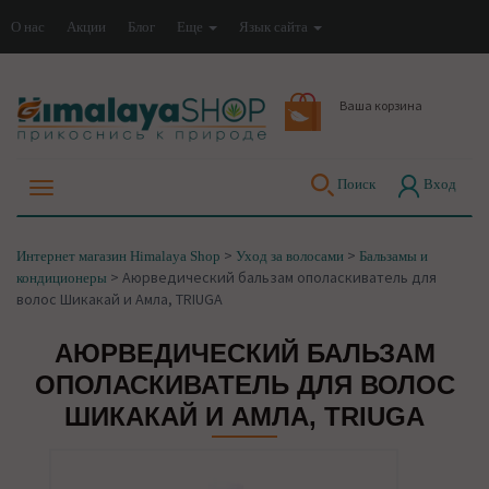
О нас
Акции
Блог
Еще
Язык сайта
Ваша корзина
Поиск
Вход
>
>
Интернет магазин Himalaya Shop
Уход за волосами
Бальзамы и
>
Аюрведический бальзам ополаскиватель для
кондиционеры
волос Шикакай и Амла, TRIUGA
АЮРВЕДИЧЕСКИЙ БАЛЬЗАМ
ОПОЛАСКИВАТЕЛЬ ДЛЯ ВОЛОС
ШИКАКАЙ И АМЛА, TRIUGA