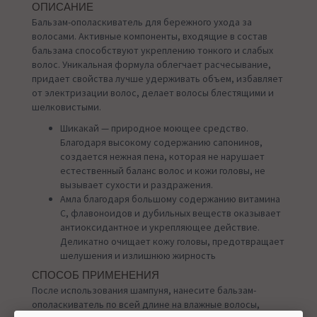
ОПИСАНИЕ
Бальзам-ополаскиватель для бережного ухода за
волосами. Активные компоненты, входящие в состав
бальзама способствуют укреплению тонкого и слабых
волос. Уникальная формула облегчает расчесывание,
придает свойства лучше удерживать объем, избавляет
от электризации волос, делает волосы блестящими и
шелковистыми.
Шикакай — природное моющее средство.
Благодаря высокому содержанию сапонинов,
создается нежная пена, которая не нарушает
естественный баланс волос и кожи головы, не
вызывает сухости и раздражения.
Амла благодаря большому содержанию витамина
С, флавоноидов и дубильных веществ оказывает
антиоксидантное и укрепляющее действие.
Деликатно очищает кожу головы, предотвращает
шелушения и излишнюю жирность
СПОСОБ ПРИМЕНЕНИЯ
После использования шампуня, нанесите бальзам-
ополаскиватель по всей длине на влажные волосы,