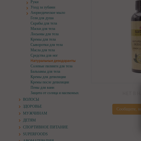
Руки
Уход за зубами
Аюрведическое мыло
Гели для душа
Скрабы для тела
Маски для тела
Лосьоны для тела
Кремы для тела
Сыворотки для тела
Масла для тела
Средства для ног
Натуральные дезодоранты
Солевые пилинги для тела
Бальзамы для тела
Кремы для депиляции
Кремы после депиляции
Пены для ванн
НЕТ В 
Защита от солнца и насекомых
ВОЛОСЫ
ЗДОРОВЬЕ
Сообщите, к
МУЖЧИНАМ
ДЕТЯМ
СПОРТИВНОЕ ПИТАНИЕ
SUPERFOODS