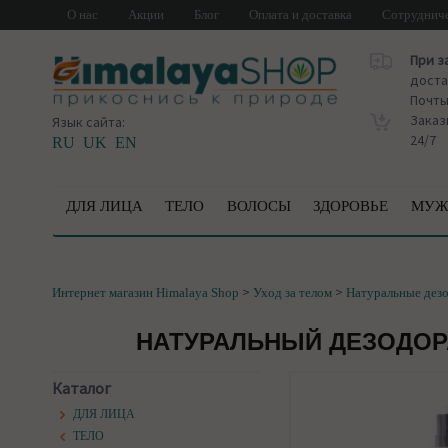
О нас
Акции
Блог
Оплата и доставка
Сотруднич
При з
доста
Почт
Заказ
Язык сайта:
24/7
RU
UK
EN
ДЛЯ ЛИЦА
ТЕЛО
ВОЛОСЫ
ЗДОРОВЬЕ
МУЖ
>
>
Интернет магазин Himalaya Shop
Уход за телом
Натуральные дез
НАТУРАЛЬНЫЙ ДЕЗОДОРА
Каталог
ДЛЯ ЛИЦА
ТЕЛО