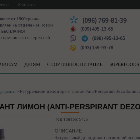
ество
Контакты
аказе от 1500 грн
мы
(096) 769-81-39
вляем на отделение Новой
(099) 495-13-65
ы
БЕСПЛАТНО!
ы принимаются через сайт
(099) 495-13-65
(093) 159-93-78
ЧИНАМ
ДЕТЯМ
СПОРТИВНОЕ ПИТАНИЕ
SUPERFOODS
>
Натуральный дезодорант Лимон (Anti-Perspirant Dezodorant L
одоранты
НТ ЛИМОН (ANTI-PERSPIRANT DEZO
Код товара: 5486
ОПИСАНИЕ
Натуральный дезодорант на водной основ