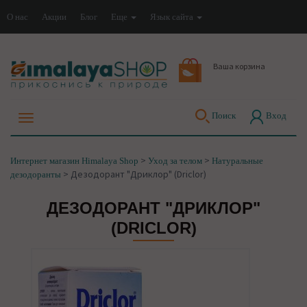
О нас
Акции
Блог
Еще
Язык сайта
Ваша корзина
Поиск
Вход
>
>
Интернет магазин Himalaya Shop
Уход за телом
Натуральные
>
Дезодорант "Дриклор" (Driclor)
дезодоранты
ДЕЗОДОРАНТ "ДРИКЛОР"
(DRICLOR)