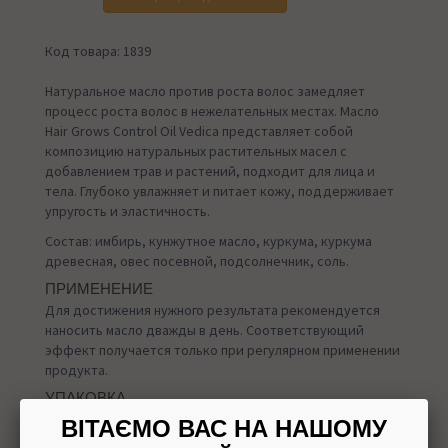
Код товара: 1839
Натуральное масло против роста волос замедляет
процесс роста волос в нежелательных местах. Масло
Hair Grows Control Oil Vedica представляет собой
композицию натуральных растительных масел с
добавлением трав и растений, подходит для лица и
тела. Глубоко увлажняет и питает кожу, поддерживает
упругость и эластичность.
Состав: имбирь, кунжутное масло, куркума, куркума
древесная, овес посевной, подсолнечник, соль.
ПРИМЕНЕНИЕ
Для достижения нужного результата рекомендуется
наносить масло дважды в день. Соответствующий
эффект получается только при регулярном применении
продукта.
УПАКОВКА
100 мл
ВІТАЄМО ВАС НА НАШОМУ