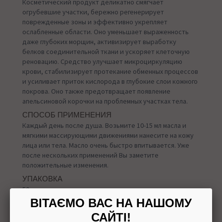
Косметический продукт деликатно смягчает
огрубевшие участки, бережно регенерирует
поврежденные зоны и эффективно укрепляет
ослабленные области. Оно уменьшает выраженность
даже глубоких морщин, активизирует выработку
белков соединительной ткани и ускоряет клеточную
реновацию. Средство улучшает микроциркуляцию
крови, стабилизирует протекание обменных процессов
и усиливает приток кислорода в глубокие слои кожного
покрова. Оно также предотвращает появление
апельсиновой корочки на проблемных участках тела.
СПОСОБ ПРИМЕНЕНИЯ
Каждый день после душа. Возьмите 10-15 мл масла и
мягкими массирующими движениями нанесите на кожу
лица или тела. Масло очень быстро впитывается. Уже
после нескольких применений Вы заметите
положительные изменения.
УПАКОВКА
50 мл
ВІТАЄМО ВАС НА НАШОМУ
САЙТІ!