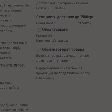
доставляем на отделение Новой
стой текстурой. Он
Почты БЕСПЛАТНО!
питательными
розы и
Стоимость доставки до 1500грн
Питает и
Новая почта
от 50 грн
й гидролипидный
Оплата заказа
овника,
Приват 24
Наложенный платеж
елка делают кожу
я тела Simply
Обмен/возврат товара
ольшой
Возврат товара возможен только
ьствия.
до вскрытия упаковки
ИКОНОВ, ПЕГОВ,
Парфюмерно-косметическая
продукция
не подлежит
возврату
или обмену
аша кожа
ароматной на
(Вода), Каприловая
о Sesamum indicum