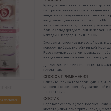
ОПИСАНИЕ
Крем для тела с нежной, легкой и бархати
быстро впитывается и обагощен ценными 
веществами, полученными из трех сортов 
натуральных увлажняющих факторов NMF. 
защищает кожу тела, сохраняя правильны
баланс благодаря драгоценным маслам шип
макадамии и зародышей пшеницы.
Экстракты лепестков дамасской розы и ш
невероятно бархатистой и мягкой. Крем дл
Rose с нежным ароматом превращает неб
ежедневный жест в момент чистого удовол
ДЕРМАТОЛОГИЧЕСКИ ПРОВЕРЕНО. БЕЗ СИЛ
ПАРАБЕНОВ.
СПОСОБ ПРИМЕНЕНИЯ
Нанесите крем на тело после купания, и В
мгновенно станет свежей, увлажненной и 
АЛИЧИИ
долгое время.
СОСТАВ
да появится
Вода Rosa centifolia (Роза Прованса), Аква 
кислота (каприновые триглицериды, Масл