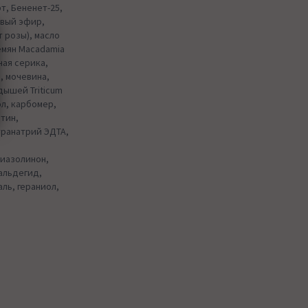
рт, Бененет-25,
овый эфир,
т розы), масло
емян Macadamia
ная серика,
, мочевина,
дышей Triticum
ол, карбомер,
тин,
транатрий ЭДТА,
иазолинон,
альдегид,
ль, гераниол,