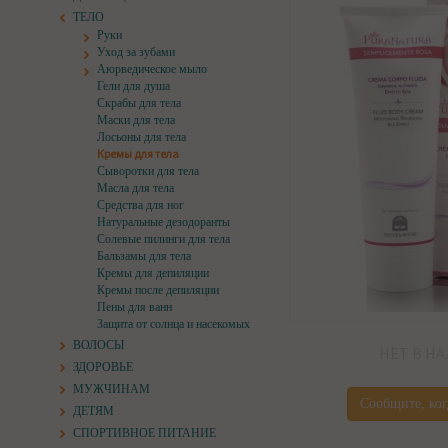
ТЕЛО
Руки
Уход за зубами
Аюрведическое мыло
Гели для душа
Скрабы для тела
Маски для тела
Лосьоны для тела
Кремы для тела
Сыворотки для тела
Масла для тела
Средства для ног
Натуральные дезодоранты
Солевые пилинги для тела
Бальзамы для тела
Кремы для депиляции
Кремы после депиляции
Пены для ванн
Защита от солнца и насекомых
ВОЛОСЫ
НЕТ В Н
ЗДОРОВЬЕ
МУЖЧИНАМ
Сообщите, ког
ДЕТЯМ
СПОРТИВНОЕ ПИТАНИЕ