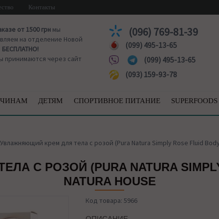
ество
Контакты
аказе от 1500 грн
мы
(096) 769-81-39
вляем на отделение Новой
(099) 495-13-65
ы
БЕСПЛАТНО!
ы принимаются через сайт
(099) 495-13-65
(093) 159-93-78
ЧИНАМ
ДЕТЯМ
СПОРТИВНОЕ ПИТАНИЕ
SUPERFOODS
Увлажняющий крем для тела c розой (Pura Natura Simply Rose Fluid Body
ЛА C РОЗОЙ (PURA NATURA SIMPLY
NATURA HOUSE
Код товара: 5966