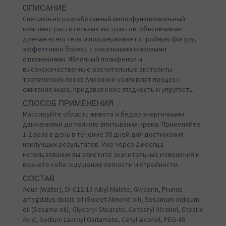
ОПИСАНИЕ
Специально разработанный многофункциональный
комплекс растительных экстрактов обеспечивает
дренаж всего тела и поддерживает стройную фигуру,
эффективно борясь с локальными жировыми
отложениями. Яблочный полифенол и
высококачественные растительные экстракты
тропических лесов Амазонки усиливают процесс
сжигания жира, придавая коже гладкость и упругость.
СПОСОБ ПРИМЕНЕНИЯ
Массируйте область живота и бедер энергичными
движениями до полного впитывания крема. Применяйте
1-2 раза в день в течение 30 дней для достижения
наилучших результатов. Уже через 2 месяца
использования вы заметите значительные изменения и
вернете себе ощущение легкости и стройности.
СОСТАВ
Aqua (Water), Di-C12-13 Alkyl Malate, Glycerin, Prunus
amygdalus dulcis oil (Sweet Almond oil), Sesamum indicum
oil (Sesame oil), Glyceryl Stearate, Cetearyl Alcohol, Stearic
Acid, Sodium Lauroyl Glutamate, Cetyl alcohol, PEG-40