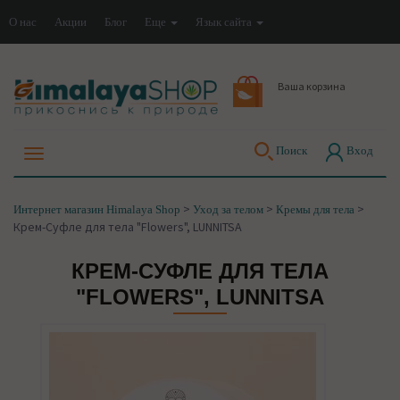
О нас
Акции
Блог
Еще
Язык сайта
Ваша корзина
Поиск
Вход
>
>
>
Интернет магазин Himalaya Shop
Уход за телом
Кремы для тела
Крем-Суфле для тела "Flowers", LUNNITSA
КРЕМ-СУФЛЕ ДЛЯ ТЕЛА
"FLOWERS", LUNNITSA