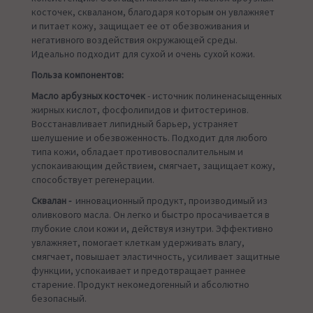
косточек, скваланом, благодаря которым он увлажняет
и питает кожу, защищает ее от обезвоживания и
негативного воздействия окружающей среды.
Идеально подходит для сухой и очень сухой кожи.
Польза
компонентов:
Масло арбузных косточек
- источник полиненасыщенных
жирных кислот, фосфолипидов и фитостеринов.
Восстанавливает липидный барьер, устраняет
шелушение и обезвоженность. Подходит для любого
типа кожи, обладает противовоспалительным и
успокаивающим действием, смягчает, защищает кожу,
способствует регенерации.
Сквалан -
инновационный продукт, производимый из
оливкового масла. Он легко и быстро просачивается в
глубокие слои кожи и, действуя изнутри. Эффективно
увлажняет, помогает клеткам удерживать влагу,
смягчает, повышает эластичность, усиливает защитные
функции, успокаивает и предотвращает раннее
старение. Продукт некомедогенный и абсолютно
безопасный.