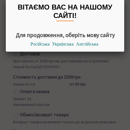
Украина
ВІТАЄМО ВАС НА НАШОМУ
УПАКОВКА
САЙТІ!
300 мл
Для продовження, оберіть мову сайту
Російська
Українська
Англійська
Назад в
Кремы для тела
Доставка
При заказе от 1500 грн мы доставляем на отделение
Новой Почты БЕСПЛАТНО!
Стоимость доставки до 1500грн
Новая почта
от 50 грн
Оплата заказа
Приват 24
Наложенный платеж
Обмен/возврат товара
Возврат товара возможен только до вскрытия упаковки