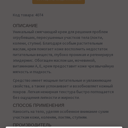
Код товара: 4074
ОПИСАНИЕ
Уникальный смягчающий крем для решения проблем
огрубевших, пересушенных участков тела (локти,
колени, ступни). Благодаря особым растительным
маслам, крем помогает коже восполнить недостаток
питательных веществ, глубоко проникая и регенерируя
эпидермис. Обогащен маслом ши, мочевиной,
витаминами А, Е, крем предоставит коже чрезвычайную
мягкость и гладкость.
Средство имеет мощные питательные и увлажняющие
свойства, а также успокаивает и возобновляет кожный
покров. Легкая нежирная текстура быстро поглощается
без ощущения липкости и жирности.
СПОСОБ ПРИМЕНЕНИЯ
Наносить на тело, уделяя особенное внимание сухим
участкам кожи, коленям, локтям, ступням.
ПРОИЗВОДИТЕЛЬ