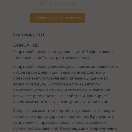
НЕТ В НАЛИЧИИ
Сообщите, когда появится
Код товара: 4231
ОПИСАНИЕ
Спиртовой лосьон перед депиляцией "Эффективное
обезболивание" с экстрактом каннабиса
Спиртовой лосьон рекомендуется для подготовки кожи
к процедуре депиляции. Бензокаин эффективно
обезболивает, устраняя неприятные ощущения во
время процедуры. Экстракты Алоэ и Центеллы
азиатской увлажняют кожу и питают ее. Д-пантенол
повышает регенеративные свойства и нивелирует
возможные негативные последствия от депиляции.
Эфирные масла мяты и бергамота успокаивают кожу и
готовят ее к процедуре удаления волос. В результате
применения спиртового лосьона кожа становится
полностью защищенной. Рекомендации по применению: