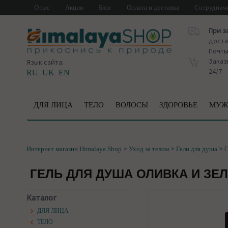
О нас
Акции
Блог
Оплата и доставка
Сотруднич
При з
доста
Почт
Заказ
Язык сайта:
24/7
RU
UK
EN
ДЛЯ ЛИЦА
ТЕЛО
ВОЛОСЫ
ЗДОРОВЬЕ
МУЖ
>
>
>
Г
Интернет магазин Himalaya Shop
Уход за телом
Гели для душа
ГЕЛЬ ДЛЯ ДУША ОЛИВКА И ЗЕЛ
Каталог
ДЛЯ ЛИЦА
ТЕЛО