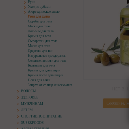
Руки
Уход за зубами
Аюрведическое мыло
Гели для душа
Скрабы для тела
Маски для тела
Лосьоны для тела
Кремы для тела
Сыворотки для тела
Масла для тела
Средства для ног
Натуральные дезодоранты
Солевые пилинги для тела
Бальзамы для тела
Кремы для депиляции
Кремы после депиляции
Пены для ванн
Защита от солнца и насекомых
НЕТ В 
ВОЛОСЫ
ЗДОРОВЬЕ
Сообщите, к
МУЖЧИНАМ
ДЕТЯМ
СПОРТИВНОЕ ПИТАНИЕ
SUPERFOODS