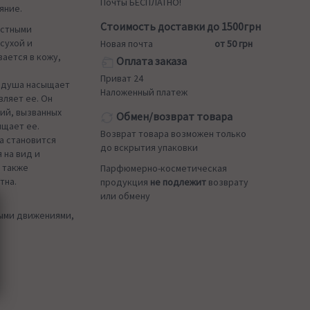
Почты БЕСПЛАТНО!
яние.
Стоимость доставки до 1500грн
астными
сухой и
Новая почта
от 50 грн
ается в кожу,
Оплата заказа
Приват 24
я душа насыщает
Наложенный платеж
вляет ее. Он
ий, вызванных
Обмен/возврат товара
ищает ее.
Возврат товара возможен только
а становится
до вскрытия упаковки
 на вид и
 также
Парфюмерно-косметическая
тна.
продукция
не подлежит
возврату
или обмену
ными движениями,