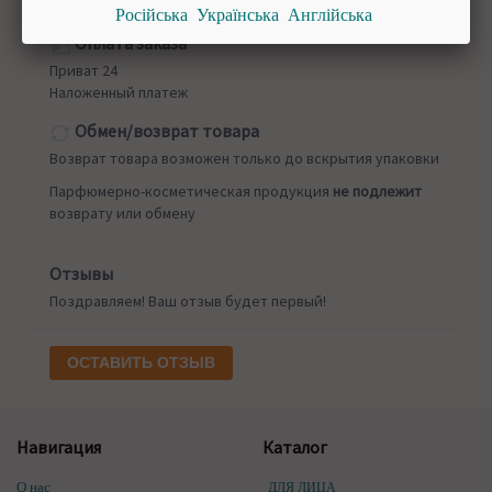
Російська
Українська
Англійська
Новая почта
от 50 грн
Оплата заказа
Приват 24
Наложенный платеж
Обмен/возврат товара
Возврат товара возможен только до вскрытия упаковки
Парфюмерно-косметическая продукция
не подлежит
возврату или обмену
Отзывы
Поздравляем! Ваш отзыв будет первый!
ОСТАВИТЬ ОТЗЫВ
Навигация
Каталог
О нас
ДЛЯ ЛИЦА