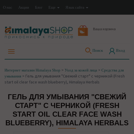
О нас
Акции
Блог
Еще
Язык сайта
Ваша корзина
Поиск
Вход
>
>
Интернет магазин Himalaya Shop
Уход за кожей лица
Средства для
>
Гель для умывания "Свежий старт" с черникой (Fresh
умывания
start oil clear face wash blueberry), Himalaya Herbals
ГЕЛЬ ДЛЯ УМЫВАНИЯ "СВЕЖИЙ
СТАРТ" С ЧЕРНИКОЙ (FRESH
START OIL CLEAR FACE WASH
BLUEBERRY), HIMALAYA HERBALS