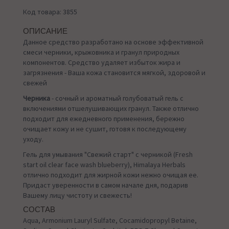
Код товара: 3855
ОПИСАНИЕ
Данное средство разработано на основе эффективной
смеси черники, крыжовника и гранул природных
компонентов. Средство удаляет избыток жира и
загрязнения - Ваша кожа становится мягкой, здоровой и
свежей
Черника
- сочный и ароматный голубоватый гель с
включениями отшелушивающих гранул. Также отлично
подходит для ежедневного применения, бережно
очищает кожу и не сушит, готовя к последующему
уходу.
Гель для умывания "Свежий старт" с черникой (Fresh
start oil clear face wash blueberry), Himalaya Herbals
отлично подходит для жирной кожи нежно очищая ее.
Придаст уверенности в самом начале дня, подарив
Вашему лицу чистоту и свежесть!
СОСТАВ
Aqua, Armonium Lauryl Sulfate, Cocamidopropyl Betaine,