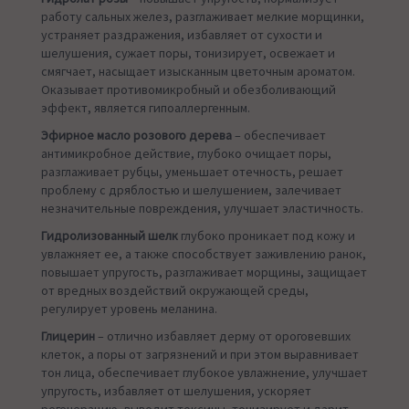
работу сальных желез, разглаживает мелкие морщинки,
устраняет раздражения, избавляет от сухости и
шелушения, сужает поры, тонизирует, освежает и
смягчает, насыщает изысканным цветочным ароматом.
Оказывает противомикробный и обезболивающий
эффект, является гипоаллергенным.
Эфирное масло розового дерева
– обеспечивает
антимикробное действие, глубоко очищает поры,
разглаживает рубцы, уменьшает отечность, решает
проблему с дряблостью и шелушением, залечивает
незначительные повреждения, улучшает эластичность.
Гидролизованный шелк
глубоко проникает под кожу и
увлажняет ее, а также способствует заживлению ранок,
повышает упругость, разглаживает морщины, защищает
от вредных воздействий окружающей среды,
регулирует уровень меланина.
Глицерин
– отлично избавляет дерму от ороговевших
клеток, а поры от загрязнений и при этом выравнивает
тон лица, обеспечивает глубокое увлажнение, улучшает
упругость, избавляет от шелушения, ускоряет