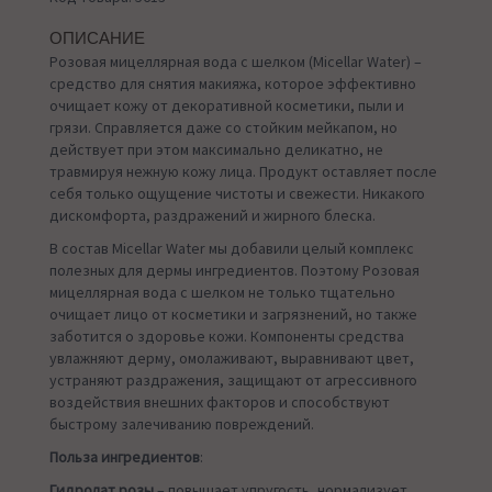
ОПИСАНИЕ
Розовая мицеллярная вода с шелком (Micellar Water) –
средство для снятия макияжа, которое эффективно
очищает кожу от декоративной косметики, пыли и
грязи. Справляется даже со стойким мейкапом, но
действует при этом максимально деликатно, не
травмируя нежную кожу лица. Продукт оставляет после
себя только ощущение чистоты и свежести. Никакого
дискомфорта, раздражений и жирного блеска.
В состав Micellar Water мы добавили целый комплекс
полезных для дермы ингредиентов. Поэтому Розовая
мицеллярная вода с шелком не только тщательно
очищает лицо от косметики и загрязнений, но также
заботится о здоровье кожи. Компоненты средства
увлажняют дерму, омолаживают, выравнивают цвет,
устраняют раздражения, защищают от агрессивного
воздействия внешних факторов и способствуют
быстрому залечиванию повреждений.
Польза ингредиентов
:
Гидролат розы
– повышает упругость, нормализует