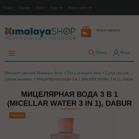
О нас
Акции
Блог
Еще
Язык сайта
Ваша корзина
Поиск
Вход
>
>
Интернет магазин Himalaya Shop
Уход за кожей лица
Средства для
>
Мицелярная вода 3 в 1 (Micellar Water 3 in 1), Dabur
снятия макияжа
МИЦЕЛЯРНАЯ ВОДА 3 В 1
(MICELLAR WATER 3 IN 1), DABUR
Скидка