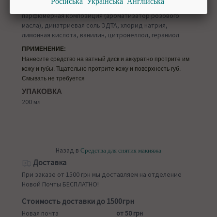
Російська
Українська
Англійська
масло ПЭГ-40, кокамидопропилбетаин, бензоат натрия,
парфюмерная композиция (ароматизатор розового
масла), динатриевая соль ЭДТА, хлорид натрия,
лимонная кислота, ванилин, цитронеллол, гераниол
ПРИМЕНЕНИЕ:
Нанесите средство на ватный диск и аккуратно протрите им
кожу и губы. Тщательно протрите кожу и поверхность губ.
Смывать не требуется
УПАКОВКА
200 мл
Назад в
Средства для снятия макияжа
Доставка
При заказе от 1500 грн мы доставляем на отделение
Новой Почты БЕСПЛАТНО!
Стоимость доставки до 1500грн
Новая почта
от 50 грн