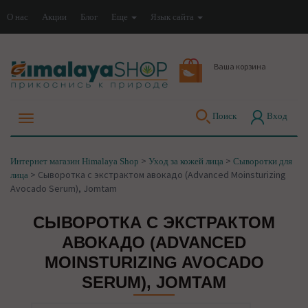
О нас
Акции
Блог
Еще
Язык сайта
Ваша корзина
Поиск
Вход
>
>
Интернет магазин Himalaya Shop
Уход за кожей лица
Сыворотки для
>
Сыворотка с экстрактом авокадо (Advanced Moinsturizing
лица
Avocado Serum), Jomtam
СЫВОРОТКА С ЭКСТРАКТОМ
АВОКАДО (ADVANCED
MOINSTURIZING AVOCADO
SERUM), JOMTAM