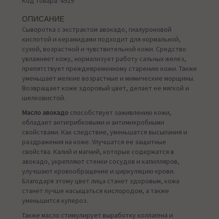
Код товара: 4929
ОПИСАНИЕ
Сыворотка с экстрактом авокадо, гиалуроновой
кислотой и керамидами подходит для нормальной,
сухой, возрастной и чувствительной кожи. Средство
увлажняет кожу, нормализует работу сальных желез,
препятствует преждевременному старению кожи. Также
уменьшает мелкие возрастные и мимические морщины.
Возвращает коже здоровый цвет, делает ее мягкой и
шелковистой.
Масло авокадо
способствует заживлению кожи,
обладает антигрибковыми и антимикробными
свойствами. Как следствие, уменьшатся высыпания и
раздражения на коже. Улучшатся ее защитные
свойства. Калий и магний, которые содержатся в
авокадо, укрепляют стенки сосудов и капилляров,
улучшают кровообращение и циркуляцию крови.
Благодаря этому цвет лица станет здоровым, кожа
станет лучше насыщаться кислородом, а также
уменьшится купероз.
Также масло стимулирует выработку коллагена и