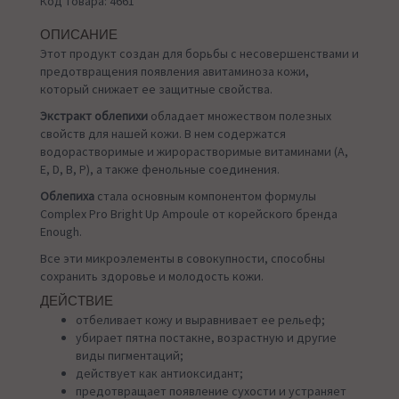
Код товара: 4661
ОПИСАНИЕ
Этот продукт создан для борьбы с несовершенствами и
предотвращения появления авитаминоза кожи,
который снижает ее защитные свойства.
Экстракт облепихи
обладает множеством полезных
свойств для нашей кожи. В нем содержатся
водорастворимые и жирорастворимые витаминами (А,
Е, D, В, Р), а также фенольные соединения.
Облепиха
стала основным компонентом формулы
Complex Pro Bright Up Ampoule от корейского бренда
Enough.
Все эти микроэлементы в совокупности, способны
сохранить здоровье и молодость кожи.
ДЕЙСТВИЕ
отбеливает кожу и выравнивает ее рельеф;
убирает пятна постакне, возрастную и другие
виды пигментаций;
действует как антиоксидант;
предотвращает появление сухости и устраняет