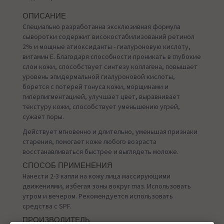
ОПИСАНИЕ
Специально разработанна эксклюзивная формула
сыворотки содержит високостабилизований ретинол
2% и мощные атиоксиданты - гиалуроновую кислоту,
витамин Е. Благодаря способности проникать в глубокие
слои кожи, способствует синтезу коллагена, повышает
уровень эпидермальной гиалуроновой кислоты,
борется с потерей тонуса кожи, морщинами и
гиперпигментацией, улучшает цвет, выравнивает
текстуру кожи, способствует уменьшению угрей,
сужает поры.
Действует мгновенно и длительно, уменьшая признаки
старения, помогает коже любого возраста
восстанавливаться быстрее и выглядеть моложе.
СПОСОБ ПРИМЕНЕНИЯ
Нанести 2-3 капли на кожу лица массирующими
движениями, избегая зоны вокруг глаз. Использовать
утром и вечером. Рекомендуется использовать
средства с SPF.
ПРОИЗВОДИТЕЛЬ