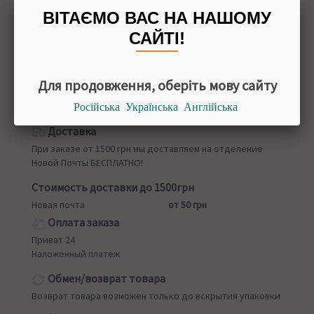
Украина
ВІТАЄМО ВАС НА НАШОМУ
УПАКОВКА
САЙТІ!
50 мл
Для продовження, оберіть мову сайту
Російська
Українська
Англійська
Назад в
Сыворотки для лица
Доставка
При заказе от 1500 грн мы доставляем на отделение
Новой Почты БЕСПЛАТНО!
Стоимость доставки до 1500грн
Новая почта
от 50 грн
Оплата заказа
Приват 24
Наложенный платеж
Обмен/возврат товара
Возврат товара возможен только до вскрытия упаковки