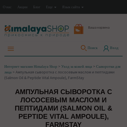
О нас
Акции
Блог
Еще
Язык сайта
Ваша корзина
Поиск
Вход
>
>
Интернет магазин Himalaya Shop
Уход за кожей лица
Сыворотки для
>
Ампульная сыворотка с лососевым маслом и пептидами
лица
(Salmon Oil & Peptide Vital Ampoule), FarmStay
АМПУЛЬНАЯ СЫВОРОТКА С
ЛОСОСЕВЫМ МАСЛОМ И
ПЕПТИДАМИ (SALMON OIL &
PEPTIDE VITAL AMPOULE),
FARMSTAY