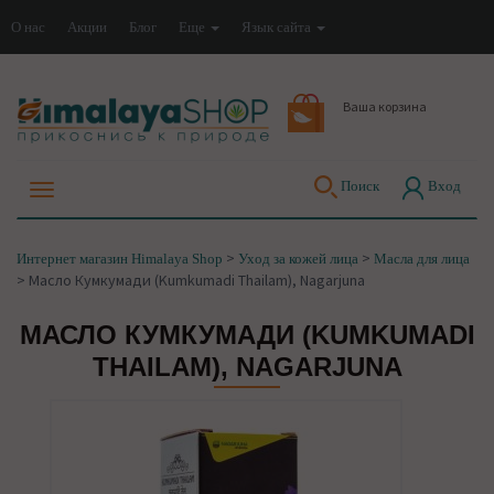
О нас
Акции
Блог
Еще
Язык сайта
Ваша корзина
Поиск
Вход
>
>
Интернет магазин Himalaya Shop
Уход за кожей лица
Масла для лица
>
Масло Кумкумади (Kumkumadi Thailam), Nagarjuna
МАСЛО КУМКУМАДИ (KUMKUMADI
THAILAM), NAGARJUNA