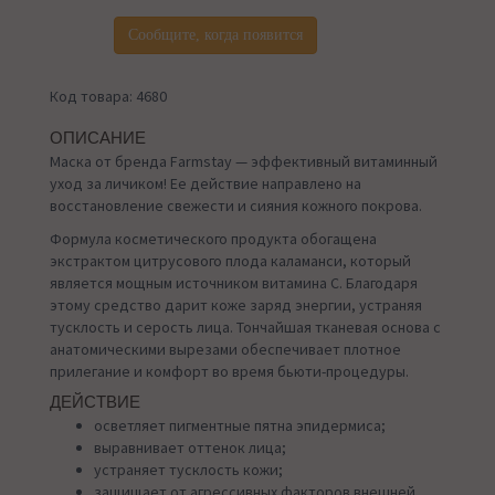
Сообщите, когда появится
Код товара: 4680
ОПИСАНИЕ
Маска от бренда Farmstay — эффективный витаминный
уход за личиком! Ее действие направлено на
восстановление свежести и сияния кожного покрова.
Формула косметического продукта обогащена
экстрактом цитрусового плода каламанси, который
является мощным источником витамина С. Благодаря
этому средство дарит коже заряд энергии, устраняя
тусклость и серость лица. Тончайшая тканевая основа с
анатомическими вырезами обеспечивает плотное
прилегание и комфорт во время бьюти-процедуры.
ДЕЙСТВИЕ
осветляет пигментные пятна эпидермиса;
выравнивает оттенок лица;
устраняет тусклость кожи;
защищает от агрессивных факторов внешней